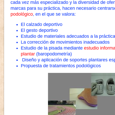
cada vez más especializado y la diversidad de ofe
marcas para su práctica, hacen necesario centrar
podológico
, en el que se valora:
El calzado deportivo
El gesto deportivo
Estudio de materiales adecuados a la práctica
La corrección de movimientos inadecuados
Estudio de la pisada mediante
estudio informa
plantar
(baropodometría)
Diseño y aplicación de soportes plantares es
Propuesta de tratamientos podológicos