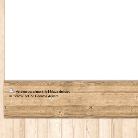
Versión para imprimir
|
Mapa del sitio
© Centro Del Pie Poyatos Acosta