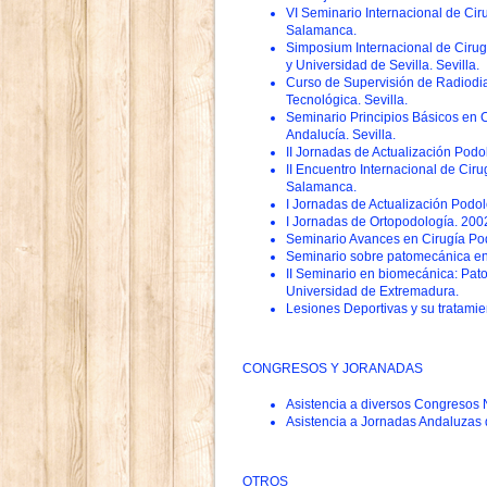
VI Seminario Internacional de Cir
Salamanca.
Simposium Internacional de Cirug
y Universidad de Sevilla. Sevilla.
Curso de Supervisión de Radiodiag
Tecnológica. Sevilla.
Seminario Principios Básicos en C
Andalucía. Sevilla.
II Jornadas de Actualización Podo
II Encuentro Internacional de Cir
Salamanca.
I Jornadas de Actualización Podo
I Jornadas de Ortopodología. 200
Seminario Avances en Cirugía Po
Seminario sobre patomecánica en 
II Seminario en biomecánica: Pat
Universidad de Extremadura.
Lesiones Deportivas y su tratami
CONGRESOS Y JORANADAS
Asistencia a diversos Congresos 
Asistencia a Jornadas Andaluzas 
OTROS