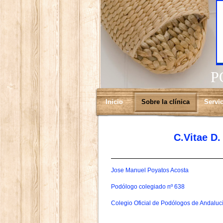
P
Inicio
Sobre la clínica
Servi
C.Vitae D
Jose Manuel Poyatos Acosta
Podólogo colegiado nº 638
Colegio Oficial de Podólogos de Andaluc