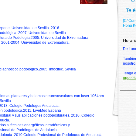
C/ Cor
1120
Tel
[C/ Co
Hong Kö
eporte. Universidad de Sevilla. 2016.
Podológica. 2007. Universidad de Sevilla
atura de Podología.2005. Universidad de Extremadura
Horari
. 2001-2004. Universidad de Extremadura.
De Lune
También
nosotro
diagnóstico podológico.2005. Infocitec. Sevilla
Tenga e
urgenci
pilomas plantares y helomas neurovasculares con laser 1064nm
Sevilla
 2013. Colegio Podologos Andalucía.
ión podológica.2011. LiveMed España
 postural y sus aplicaciones podoposturales. 2010. Colegio
lucía.
dos a técnicas energéticas intradérmicas y
sional de Podólogos de Andalucía.
ología. 2010.Colegio Profesional de Podólogos de Andalucía.