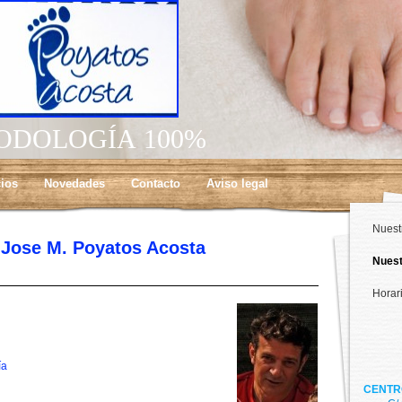
ODOLOGÍA 100%
cios
Novedades
Contacto
Aviso legal
Nuest
. Jose M. Poyatos Acosta
Nuest
Horar
ía
CENTR