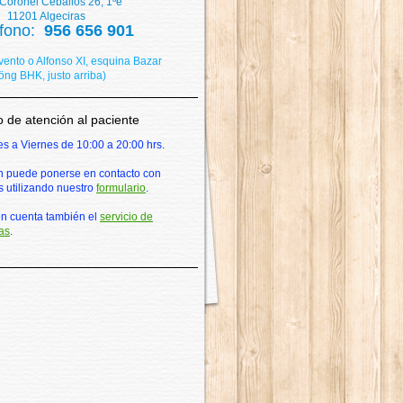
onel Ceballos 26, 1ºe
1 Algeciras
éfono:
956 656 901
nvento o Alfonso XI, esquina Bazar
ng BHK, justo arriba)
o de atención al paciente
s a Viernes de 10:00 a 20:00 hrs.
 puede ponerse en contacto con
s utilizando nuestro
formulario
.
n cuenta también el
servicio de
as
.